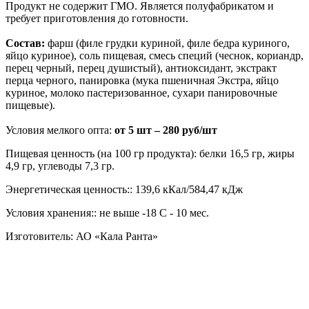
Продукт не содержит ГМО. Является полуфабрикатом и
требует приготовления до готовности.
Состав:
фарш (филе грудки куриной, филе бедра куриного,
яйцо куриное), соль пищевая, смесь специй (чеснок, кориандр,
перец черный, перец душистый), антиоксидант, экстракт
перца черного, панировка (мука пшеничная Экстра, яйцо
куриное, молоко пастеризованное, сухари панировочные
пищевые).
Условия мелкого опта:
от 5 шт –
280 руб/шт
Пищевая ценность (на 100 гр продукта): белки 16,5 гр, жиры
4,9 гр, углеводы 7,3 гр.
Энергетическая ценность:: 139,6 кКал/584,47 кДж
Условия хранения:: не выше -18 С - 10 мес.
Изготовитель: АО «Кала Ранта»